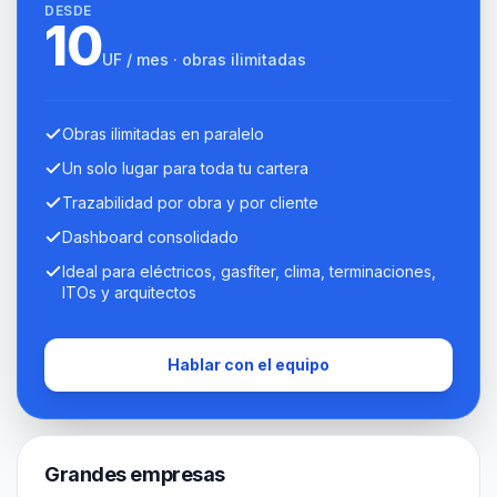
DESDE
10
UF / mes · obras ilimitadas
Obras ilimitadas en paralelo
Un solo lugar para toda tu cartera
Trazabilidad por obra y por cliente
Dashboard consolidado
Ideal para eléctricos, gasfíter, clima, terminaciones,
ITOs y arquitectos
Hablar con el equipo
Grandes empresas