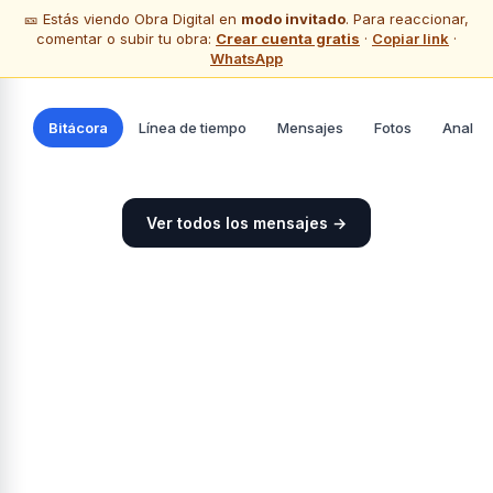
🎫 Estás viendo Obra Digital en
modo invitado
. Para reaccionar,
🔍
OBRA_DEMO
comentar o subir tu obra:
Crear cuenta gratis
·
Copiar link
·
WhatsApp
Bitácora
Línea de tiempo
Mensajes
Fotos
Analyti
Ver todos los mensajes →